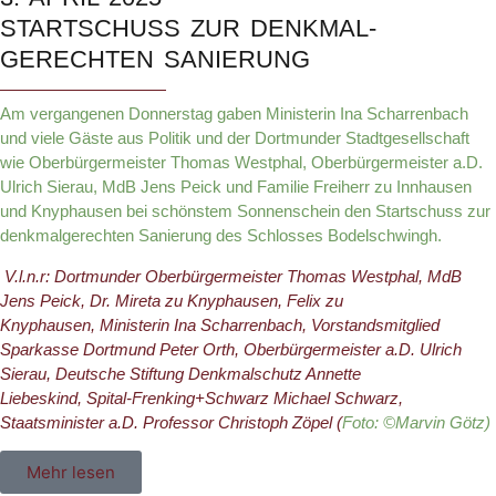
STARTSCHUSS ZUR DENKMAL-
GERECHTEN SANIERUNG
Am vergangenen Donnerstag gaben Ministerin Ina Scharrenbach
und viele Gäste aus Politik und der Dortmunder Stadtgesellschaft
wie Oberbürgermeister Thomas Westphal, Oberbürgermeister a.D.
Ulrich Sierau, MdB Jens Peick und Familie Freiherr zu Innhausen
und Knyphausen bei schönstem Sonnenschein den Startschuss zur
denkmalgerechten Sanierung des Schlosses Bodelschwingh.
V.l.n.r: Dortmunder
Oberbürgermeister Thomas Westphal,
MdB
Jens Peick,
Dr. Mireta zu Knyphausen,
Felix zu
Knyphausen,
Ministerin Ina Scharrenbach,
Vorstandsmitglied
Sparkasse Dortmund Peter Orth,
Oberbürgermeister a.D. Ulrich
Sierau,
Deutsche Stiftung Denkmalschutz Annette
Liebeskind,
Spital-Frenking+Schwarz Michael Schwarz,
Staatsminister a.D. Professor Christoph Zöpel (
Foto: ©Marvin Götz)
Mehr lesen